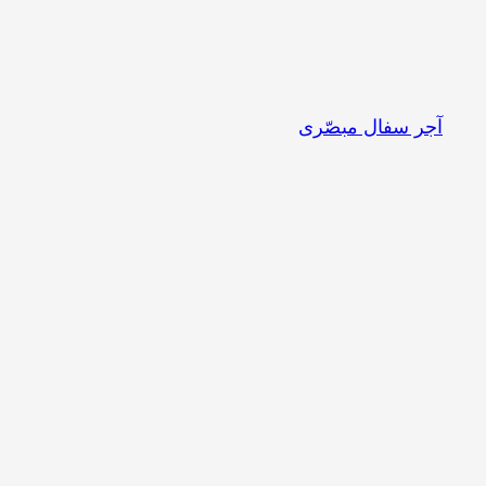
آجر سفال مبصّری