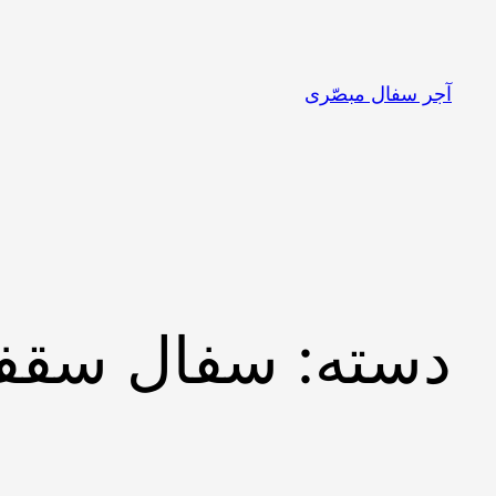
آجر سفال مبصّری
دسته:
سفال سقف